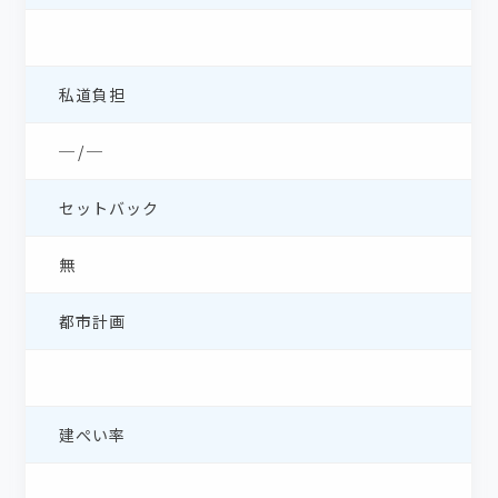
私道負担
─ / ─
セットバック
無
都市計画
建ぺい率