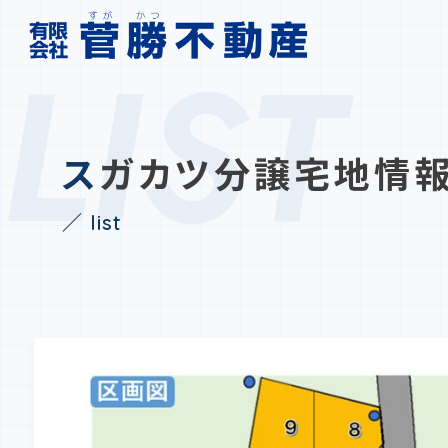
LIST
スガカツ分譲宅地情
／ list