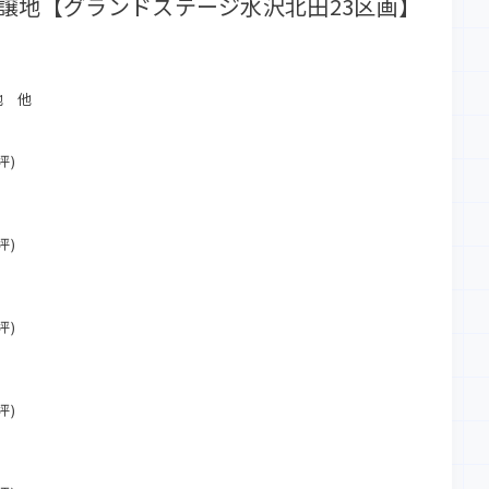
譲地【グランドステージ水沢北田23区画】
地 他
坪)
坪)
坪)
坪)