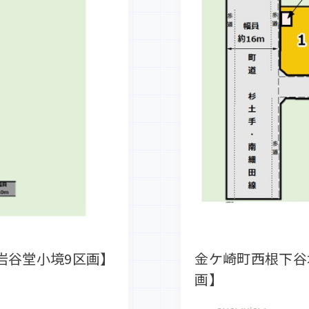
岩谷堂小境9区画】
金ケ崎町西根下谷
画】