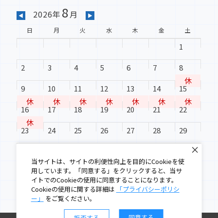
8
2026年
月
◀
▶
日
月
火
水
木
金
土
1
2
3
4
5
6
7
8
休
9
10
11
12
13
14
15
休
休
休
休
休
休
休
16
17
18
19
20
21
22
休
23
24
25
26
27
28
29
30
31
当サイトは、サイトの利便性向上を目的にCookieを使
用しています。「同意する」をクリックすると、当サ
イトでのCookieの使用に同意することになります。
Cookieの使用に関する詳細は
「プライバシーポリシ
ー」
をご覧ください。
同意する
拒否する