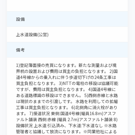
設備
上水道設備(公営)
備考
1)登記簿面接の売買になります。新たな測量および境
界杭の設置および費用は買主の負担となります。 2)国
道4号線からの乗入れに伴う歩道切下げの24条工事は
買主負担となります。 3)NTTの電柱の移設は協議可能
ですが、費用は買主負担となります。 4)国道4号線に
ある道路標識の移設はできません。 5)西側赤線と水路
は現状のままでの引渡しです。 水路を利用しての拡幅
工事は買主負担となります。 6)北側角に消火栓があり
ます。 7)接道状況 東側:国道4号線(幅員16.8m)アスフ
ァルト舗装 西側:赤線 (幅員 2.7m)アスファルト舗装 8)
設備状況 上水道:引込済み、下水道:下水道なし ※水路
管理者と協議して放流になります。※同業他社による