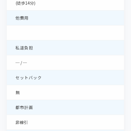
(徒歩14分)
他費用
私道負担
─ / ─
セットバック
無
都市計画
非線引