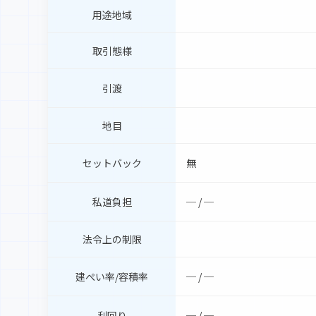
用途地域
取引態様
引渡
地目
セットバック
無
私道負担
─ / ─
法令上の制限
建ぺい率/容積率
─ / ─
利回り
─ / ─