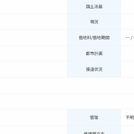
国土法届
現況
借地料/借地期間
─ /
都市計画
接道状況
管理
不
修繕積立金